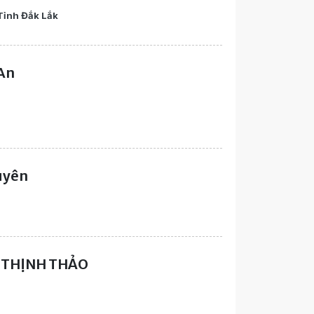
Tỉnh Đắk Lắk
An
uyên
 THỊNH THẢO