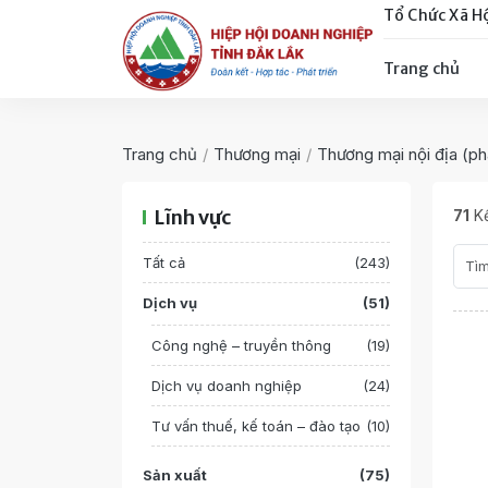
Tổ Chức Xã H
Trang chủ
Trang chủ
/
Thương mại
/
Thương mại nội địa (ph
Lĩnh vực
71
Kế
Tất cả
(243)
Dịch vụ
(51)
Công nghệ – truyền thông
(19)
Dịch vụ doanh nghiệp
(24)
Tư vấn thuế, kế toán – đào tạo
(10)
Sản xuất
(75)