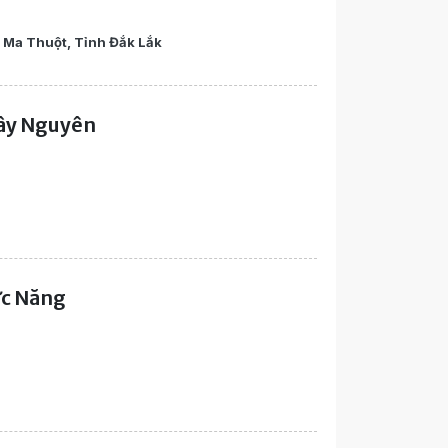
 Ma Thuột, Tỉnh Đắk Lắk
ây Nguyên
ức Năng