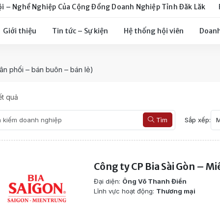
ội – Nghề Nghiệp Của Cộng Đồng Doanh Nghiệp Tỉnh Đăk Lăk
Giới thiệu
Tin tức – Sự kiện
Hệ thống hội viên
Doanh
ân phối – bán buôn – bán lẻ)
t quả
Tìm
Sắp xếp:
Công ty CP Bia Sài Gòn – M
Đại diện:
Ông Võ Thanh Điền
Lĩnh vực hoạt động:
Thương mại