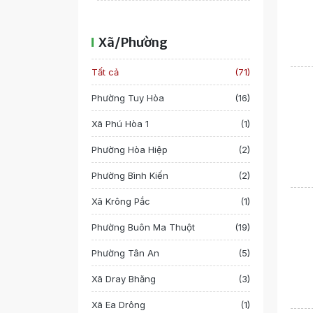
Xã/Phường
Tất cả
(71)
Phường Tuy Hòa
(16)
Xã Phú Hòa 1
(1)
Phường Hòa Hiệp
(2)
Phường Bình Kiến
(2)
Xã Krông Pắc
(1)
Phường Buôn Ma Thuột
(19)
Phường Tân An
(5)
Xã Dray Bhăng
(3)
Xã Ea Drông
(1)