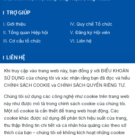
TRỢ GIÚP
Giới thiệu
Quy chế Tổ chức
Tổng quan Hiệp hội
Đăng ký Hội viên
Cơ cấu tổ chức
Liên hệ
LIÊN HỆ
Địa chỉ:
Khi truy cập vào trang web này, bạn đồng ý với ĐIỀU KHOẢN
Văn phòng Hiệp hội Doanh nghiệp tỉnh Đắk Lắk: Số 33
SỬ DỤNG của chúng tôi và xác nhận rằng bạn đã đọc và hiểu
Trường Chinh , P. Buôn Ma Thuột, tỉnh Đắk Lắk
CHÍNH SÁCH COOKIE và CHÍNH SÁCH QUYỀN RIÊNG TƯ
.
Văn phòng Đại diện khu vực phía Đông: Số 04 Lê Lợi, P.
Chúng tôi sử dụng các công nghệ như cookie trên trang web
Tuy Hòa, tỉnh Đắk Lắk
này như được mô tả trong chính sách cookie của chúng tôi.
Hotline:
0262.3825999
0262.3827999
Một số cookie là cần thiết để trang web hoạt động. Các
Email:
hiephoidoanhnghiepdaklak@gmail.com
cookie khác được sử dụng để phân tích hiệu suất của trang,
Website:
https://hiephoidoanhnghiepdaklak.org
thu thập thông tin chi tiết và cá nhân hóa quảng cáo theo sở
Bản đồ:
https://maps.app.goo.gl/jYirzGGrLPUqLgvS9
thích của bạn – chúng tôi sẽ không kích hoạt những cookie