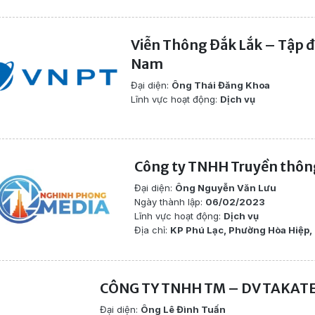
Viễn Thông Đắk Lắk – Tập đ
Nam
Đại diện:
Ông Thái Đăng Khoa
Lĩnh vực hoạt động:
Dịch vụ
Công ty TNHH Truyền thôn
Đại diện:
Ông Nguyễn Văn Lưu
Ngày thành lập:
06/02/2023
Lĩnh vực hoạt động:
Dịch vụ
Địa chỉ:
KP Phú Lạc, Phường Hòa Hiệp,
CÔNG TY TNHH TM – DV TAKAT
Đại diện:
Ông Lê Đình Tuấn