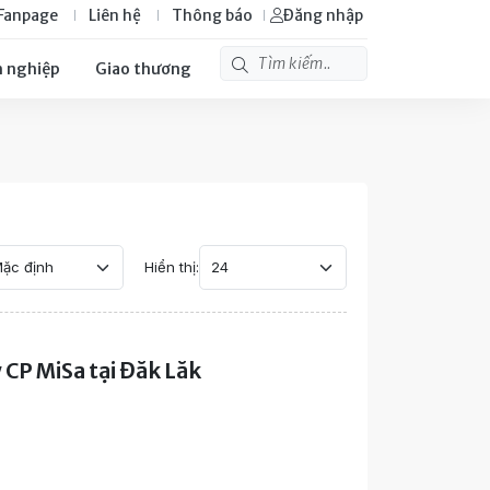
Fanpage
Liên hệ
Thông báo
Đăng nhập
 nghiệp
Giao thương
Hiển thị:
 CP MiSa tại Đăk Lăk