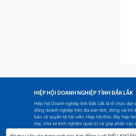
HIỆP HỘI DOANH NGHIỆP TỈNH ĐẮK LẮK
Hiệp hội Doanh nghiệp tỉnh Đắk Lắk là tổ chức đại 
đồng doanh nghiệp trên địa bàn tỉnh, đóng vai trò kế
bảo vệ quyền lợi hội viên. Hiệp hội thúc đẩy hợp tá
mại, chia sẻ kinh nghiệm quản trị và góp phần xây
kinh doanh minh bạch, bền vững, hướng tới sự phát t
Khi truy cập vào trang web này, bạn đồng ý với ĐIỀU KHOẢ