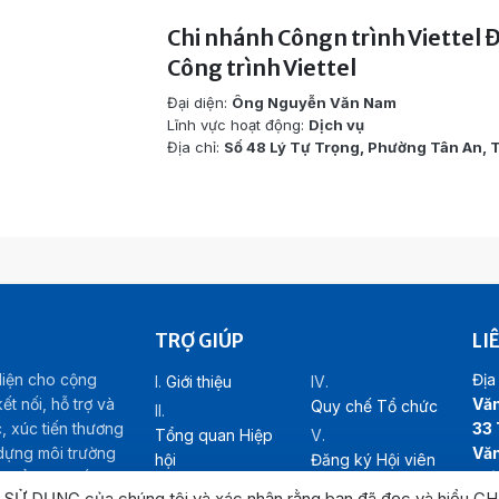
Chi nhánh Côngn trình Viettel 
Công trình Viettel
Đại diện:
Ông Nguyễn Văn Nam
Lĩnh vực hoạt động:
Dịch vụ
Địa chỉ:
Số 48 Lý Tự Trọng, Phường Tân An, 
TRỢ GIÚP
LI
diện cho cộng
Địa 
Giới thiệu
t nối, hỗ trợ và
Văn
Quy chế Tổ chức
c, xúc tiến thương
33 
Tổng quan Hiệp
 dựng môi trường
Văn
hội
Đăng ký Hội viên
riển kinh tế – xã
Lợi
Cơ cấu tổ chức
Liên hệ
N SỬ DỤNG của chúng tôi và xác nhận rằng bạn đã đọc và hiểu
CH