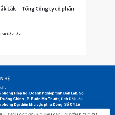
Đắk Lắk – Tổng Công ty cổ phần
Tỉnh Đắk Lắk
ÊN HỆ
chỉ:
 phòng Hiệp hội Doanh nghiệp tỉnh Đắk Lắk: Số
Trường Chinh , P. Buôn Ma Thuột, tỉnh Đắk Lắk
 phòng Đại diện khu vực phía Đông: Số 04 Lê
, P. Tuy Hòa, tỉnh Đắk Lắk
ÍNH SÁCH COOKIE và CHÍNH SÁCH QUYỀN RIÊNG TƯ
.