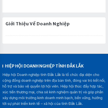
Giới Thiệu Về Doanh Nghiệp
HIỆP HỘI DOANH NGHIỆP TỈNH ĐẮK LẮK
Hiệp hội Doanh nghiệp tỉnh Đắk Lắk là tổ chức đại diện cho
cộng đồng doanh nghiệp trên địa bàn tỉnh, đóng vai trò kết nối,
hỗ trợ và bảo vệ quyền lợi hội viên. Hiệp hội thúc đẩy hợp tác,
xúc tiến thương mại, chia sẻ kinh nghiệm quản trị và góp phần
xây dựng môi trường kinh doanh minh bạch, bền vững, hướng
tới sự phát triển kinh tế – xã hội của tỉnh Đắk Lắk.