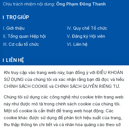
Chịu trách nhiệm nội dung:
Ông Phạm Đông Thanh
TRỢ GIÚP
Giới thiệu
Quy chế Tổ chức
Tổng quan Hiệp hội
Đăng ký Hội viên
Cơ cấu tổ chức
Liên hệ
LIÊN HỆ
Địa chỉ:
Khi truy cập vào trang web này, bạn đồng ý với ĐIỀU KHOẢN
Văn phòng Hiệp hội Doanh nghiệp tỉnh Đắk Lắk: Số 33
SỬ DỤNG của chúng tôi và xác nhận rằng bạn đã đọc và hiểu
Trường Chinh , P. Buôn Ma Thuột, tỉnh Đắk Lắk
CHÍNH SÁCH COOKIE và CHÍNH SÁCH QUYỀN RIÊNG TƯ
.
Văn phòng Đại diện khu vực phía Đông: Số 04 Lê Lợi, P.
Chúng tôi sử dụng các công nghệ như cookie trên trang web
Tuy Hòa, tỉnh Đắk Lắk
này như được mô tả trong chính sách cookie của chúng tôi.
Hotline:
0262.3825999
0262.3827999
Một số cookie là cần thiết để trang web hoạt động. Các
Email:
hiephoidoanhnghiepdaklak@gmail.com
cookie khác được sử dụng để phân tích hiệu suất của trang,
Website:
https://hiephoidoanhnghiepdaklak.org
thu thập thông tin chi tiết và cá nhân hóa quảng cáo theo sở
Bản đồ:
https://maps.app.goo.gl/jYirzGGrLPUqLgvS9