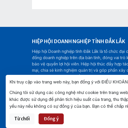
HIỆP HỘI DOANH NGHIỆP TỈNH ĐẮK LẮK
Hiệp hội Doanh nghiệp tỉnh Đắk Lắk là tổ chức đại 
đồng doanh nghiệp trên địa bàn tỉnh, đóng vai trò kế
bảo vệ quyền lợi hội viên. Hiệp hội thúc đẩy hợp tá
mại, chia sẻ kinh nghiệm quản trị và góp phần xây
kinh doanh minh bạch, bền vững, hướng tới sự phát t
Khi truy cập vào trang web này, bạn đồng ý với ĐIỀU KHOẢ
hội của tỉnh Đắk Lắk.
Chịu trách nhiệm nội dung:
Ông Phạm Đông Than
Chúng tôi sử dụng các công nghệ như cookie trên trang web 
khác được sử dụng để phân tích hiệu suất của trang, thu thập
yếu này nếu không có sự đồng ý của bạn. Bạn có thể chấp nh
Từ chối
Đồng ý
©2026. Toàn bộ bản quyền thuộc Hiệp hội Doanh ngh