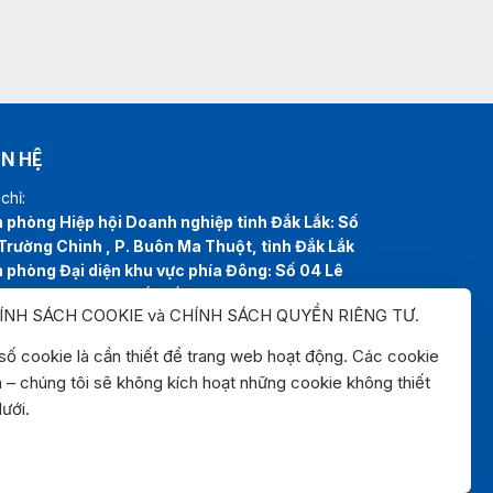
ÊN HỆ
chỉ:
 phòng Hiệp hội Doanh nghiệp tỉnh Đắk Lắk: Số
Trường Chinh , P. Buôn Ma Thuột, tỉnh Đắk Lắk
 phòng Đại diện khu vực phía Đông: Số 04 Lê
, P. Tuy Hòa, tỉnh Đắk Lắk
ÍNH SÁCH COOKIE và CHÍNH SÁCH QUYỀN RIÊNG TƯ
.
line:
0262.3825999
0262.3827999
l:
hiephoidoanhnghiepdaklak@gmail.com
ố cookie là cần thiết để trang web hoạt động. Các cookie
site:
https://hiephoidoanhnghiepdaklak.org
n – chúng tôi sẽ không kích hoạt những cookie không thiết
 đồ:
ưới.
ps://maps.app.goo.gl/jYirzGGrLPUqLgvS9
Phát triển bởi
Obelix Media
. Phiên bản 1.1.0