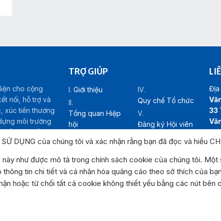
TRỢ GIÚP
LI
diện cho cộng
Địa 
Giới thiệu
t nối, hỗ trợ và
Văn
Quy chế Tổ chức
c, xúc tiến thương
33 
Tổng quan Hiệp
 dựng môi trường
Văn
hội
Đăng ký Hội viên
riển kinh tế – xã
Lợi
Cơ cấu tổ chức
Liên hệ
N SỬ DỤNG của chúng tôi và xác nhận rằng bạn đã đọc và hiểu
CH
Hot
Emai
h
này như được mô tả trong chính sách cookie của chúng tôi. Một s
Web
 thông tin chi tiết và cá nhân hóa quảng cáo theo sở thích của bạ
Bản
ận hoặc từ chối tất cả cookie không thiết yếu bằng các nút bên d
htt
iệp Tỉnh Đắk Lắk