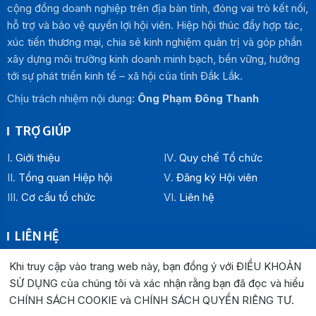
cộng đồng doanh nghiệp trên địa bàn tỉnh, đóng vai trò kết nối,
hỗ trợ và bảo vệ quyền lợi hội viên. Hiệp hội thúc đẩy hợp tác,
xúc tiến thương mại, chia sẻ kinh nghiệm quản trị và góp phần
xây dựng môi trường kinh doanh minh bạch, bền vững, hướng
tới sự phát triển kinh tế – xã hội của tỉnh Đắk Lắk.
Chịu trách nhiệm nội dung:
Ông Phạm Đông Thanh
TRỢ GIÚP
Giới thiệu
Quy chế Tổ chức
Tổng quan Hiệp hội
Đăng ký Hội viên
Cơ cấu tổ chức
Liên hệ
LIÊN HỆ
Địa chỉ:
Khi truy cập vào trang web này, bạn đồng ý với ĐIỀU KHOẢN
Văn phòng Hiệp hội Doanh nghiệp tỉnh Đắk Lắk: Số 33
SỬ DỤNG của chúng tôi và xác nhận rằng bạn đã đọc và hiểu
Trường Chinh , P. Buôn Ma Thuột, tỉnh Đắk Lắk
CHÍNH SÁCH COOKIE và CHÍNH SÁCH QUYỀN RIÊNG TƯ
.
Văn phòng Đại diện khu vực phía Đông: Số 04 Lê Lợi, P.