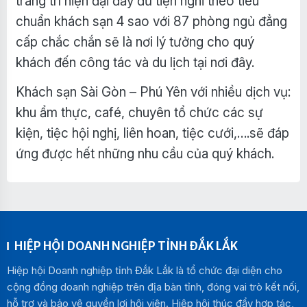
trang trí hiện đại đầy đủ tiện nghi theo tiêu
chuẩn khách sạn 4 sao với 87 phòng ngủ đẳng
cấp chắc chắn sẽ là nơi lý tưởng cho quý
khách đến công tác và du lịch tại nơi đây.
Khách sạn Sài Gòn – Phú Yên với nhiều dịch vụ:
khu ẩm thực, café, chuyên tổ chức các sự
kiện, tiệc hội nghị, liên hoan, tiệc cưới,….sẽ đáp
ứng được hết những nhu cầu của quý khách.
HIỆP HỘI DOANH NGHIỆP TỈNH ĐẮK LẮK
Hiệp hội Doanh nghiệp tỉnh Đắk Lắk là tổ chức đại diện cho
cộng đồng doanh nghiệp trên địa bàn tỉnh, đóng vai trò kết nối,
hỗ trợ và bảo vệ quyền lợi hội viên. Hiệp hội thúc đẩy hợp tác,