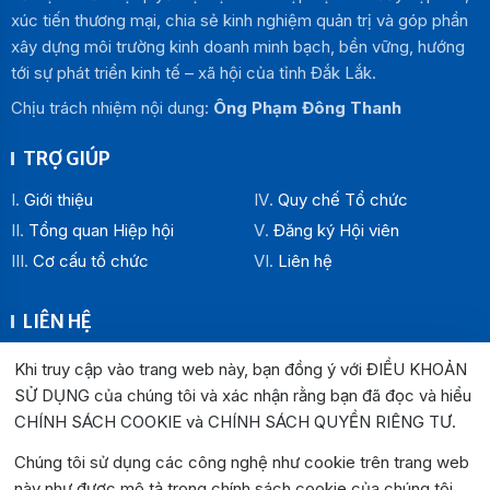
xúc tiến thương mại, chia sẻ kinh nghiệm quản trị và góp phần
xây dựng môi trường kinh doanh minh bạch, bền vững, hướng
tới sự phát triển kinh tế – xã hội của tỉnh Đắk Lắk.
Chịu trách nhiệm nội dung:
Ông Phạm Đông Thanh
TRỢ GIÚP
Giới thiệu
Quy chế Tổ chức
Tổng quan Hiệp hội
Đăng ký Hội viên
Cơ cấu tổ chức
Liên hệ
LIÊN HỆ
Địa chỉ:
Khi truy cập vào trang web này, bạn đồng ý với ĐIỀU KHOẢN
Văn phòng Hiệp hội Doanh nghiệp tỉnh Đắk Lắk: Số 33
SỬ DỤNG của chúng tôi và xác nhận rằng bạn đã đọc và hiểu
Trường Chinh , P. Buôn Ma Thuột, tỉnh Đắk Lắk
CHÍNH SÁCH COOKIE và CHÍNH SÁCH QUYỀN RIÊNG TƯ
.
Văn phòng Đại diện khu vực phía Đông: Số 04 Lê Lợi, P.
Chúng tôi sử dụng các công nghệ như cookie trên trang web
Tuy Hòa, tỉnh Đắk Lắk
này như được mô tả trong chính sách cookie của chúng tôi.