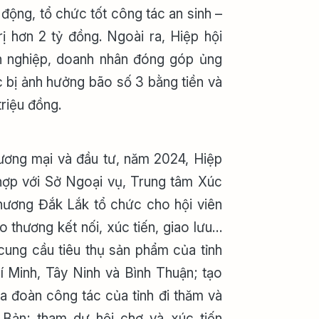
 động, tổ chức tốt công tác an sinh –
trị hơn 2 tỷ đồng. Ngoài ra, Hiệp hội
h nghiệp, doanh nhân đóng góp ủng
c bị ảnh hưởng bão số 3 bằng tiền và
triệu đồng.
hương mại và đầu tư, năm 2024, Hiệp
hợp với Sở Ngoại vụ, Trung tâm Xúc
hương Đắk Lắk tổ chức cho hội viên
o thương kết nối, xúc tiến, giao lưu…
 cung cầu tiêu thụ sản phẩm của tỉnh
í Minh, Tây Ninh và Bình Thuận; tạo
ia đoàn công tác của tỉnh đi thăm và
 Bản; tham dự hội chợ và xúc tiến