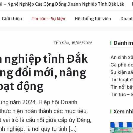
ội – Nghề Nghiệp Của Cộng Đồng Doanh Nghiệp Tỉnh Đăk Lăk
Giới thiệu
Tin tức – Sự kiện
Hệ thống hội viên
Doanh
Danh m
Thứ Sáu, 15/05/2026
h nghiệp tỉnh Đắk
An sinh x
Cà phê d
ng đổi mới, nâng
Sự kiện s
Tin hoạt 
oạt động
Tin nổi bậ
Tin tức – 
hưng năm 2024, Hiệp hội Doanh
 thực hiện hoàn thành các mục tiêu,
Xem nh
t vai trò là cầu nối giữa cấp ủy Đảng,
h nghiệp, là nơi quy tụ tinh […]