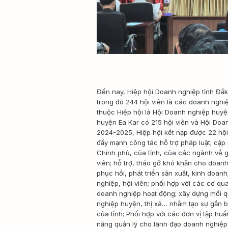
Đến nay, Hiệp hội Doanh nghiệp tỉnh Đắk 
trong đó 244 hội viên là các doanh nghiệp
thuộc Hiệp hội là Hội Doanh nghiệp huyệ
huyện Ea Kar có 215 hội viên và Hội Doa
2024-2025, Hiệp hội kết nạp được 22 hội
đẩy mạnh công tác hỗ trợ pháp luật; cập
Chính phủ, của tỉnh, của các ngành về gi
viên; hỗ trợ, tháo gỡ khó khăn cho doan
phục hồi, phát triển sản xuất, kinh doan
nghiệp, hội viên; phối hợp với các cơ q
doanh nghiệp hoạt động; xây dựng mối qu
nghiệp huyện, thị xã… nhằm tạo sự gắn bó
của tỉnh; Phối hợp với các đơn vị tập hu
năng quản lý cho lãnh đạo doanh nghiệp 