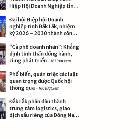
Hiệp Hội Doanh Nghiệp tỉnh
Đắk Lắk hưởng ứng lễ phát
động “Tết trồng cây đời đời
Đại hội Hiệp hội Doanh
nhớ ơn Bác Hồ” năm 2026
nghiệp tỉnh Đắk Lắk, nhiệm
kỳ 2026 – 2030 thành công
- 227 lượt xem
tốt đẹp
- 162 lượt xem
“Cà phê doanh nhân”: Khẳng
định tinh thần đồng hành,
cùng phát triển
- 161 lượt xem
Phổ biến, quán triệt các luật
quan trọng được Quốc hội
thông qua
- 160 lượt xem
Đắk Lắk phấn đấu thành
trung tâm logistics, giao
dịch sầu riêng của Đông Nam
Á
- 153 lượt xem