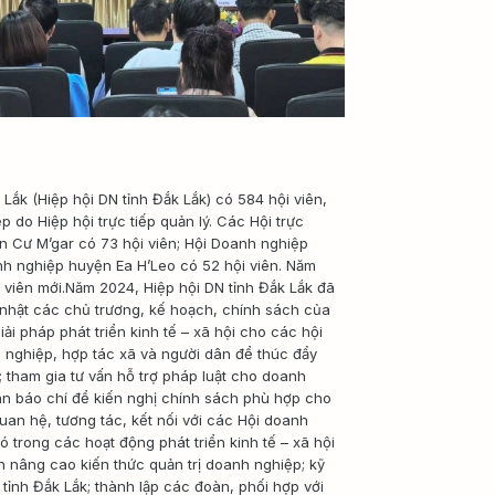
Lắk (Hiệp hội DN tỉnh Đắk Lắk) có 584 hội viên,
 do Hiệp hội trực tiếp quản lý. Các Hội trực
n Cư M’gar có 73 hội viên; Hội Doanh nghiệp
nh nghiệp huyện Ea H’Leo có 52 hội viên. Năm
 viên mới.Năm 2024, Hiệp hội DN tỉnh Đắk Lắk đã
 nhật các chủ trương, kế hoạch, chính sách của
ải pháp phát triển kinh tế – xã hội cho các hội
h nghiệp, hợp tác xã và người dân để thúc đẩy
h; tham gia tư vấn hỗ trợ pháp luật cho doanh
uan báo chí để kiến nghị chính sách phù hợp cho
an hệ, tương tác, kết nối với các Hội doanh
 trong các hoạt động phát triển kinh tế – xã hội
ấn nâng cao kiến thức quản trị doanh nghiệp; kỹ
tỉnh Đắk Lắk; thành lập các đoàn, phối hợp với