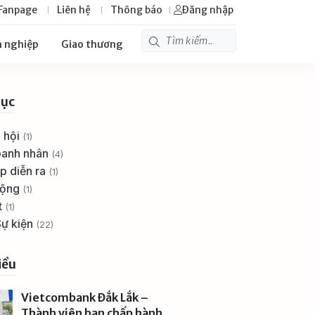
Fanpage
Liên hệ
Thông báo
Đăng nhập
 nghiệp
Giao thương
ục
ã hội
(1)
oanh nhân
(4)
ắp diễn ra
(1)
động
(1)
t
(1)
Sự kiện
(22)
iều
Vietcombank Đắk Lắk –
Thành viên ban chấp hành