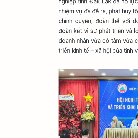
nghiệp tỉnh Đắk Lắk đã nỗ lự
nhiệm vụ đã đề ra, phát huy tố
chính quyền, đoàn thể với do
đoàn kết vì sự phát triển và l
doanh nhân vừa có tâm vừa c
triển kinh tế – xã hội của tỉnh