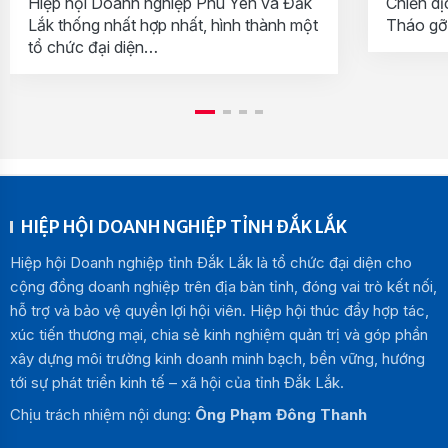
Hiệp hội Doanh nghiệp Phú Yên và Đắk
Chiến dị
Lắk thống nhất hợp nhất, hình thành một
Tháo gỡ
tổ chức đại diện…
HIỆP HỘI DOANH NGHIỆP TỈNH ĐẮK LẮK
Hiệp hội Doanh nghiệp tỉnh Đắk Lắk là tổ chức đại diện cho
cộng đồng doanh nghiệp trên địa bàn tỉnh, đóng vai trò kết nối,
hỗ trợ và bảo vệ quyền lợi hội viên. Hiệp hội thúc đẩy hợp tác,
xúc tiến thương mại, chia sẻ kinh nghiệm quản trị và góp phần
xây dựng môi trường kinh doanh minh bạch, bền vững, hướng
tới sự phát triển kinh tế – xã hội của tỉnh Đắk Lắk.
Chịu trách nhiệm nội dung:
Ông Phạm Đông Thanh