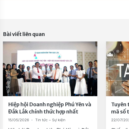
Bài viết liên quan
Hiệp hội Doanh nghiệp Phú Yên và
Tuyên 
Đắk Lắk chính thức hợp nhất
mã số 
15/05/2026
Tin tức – Sự kiện
22/07/20