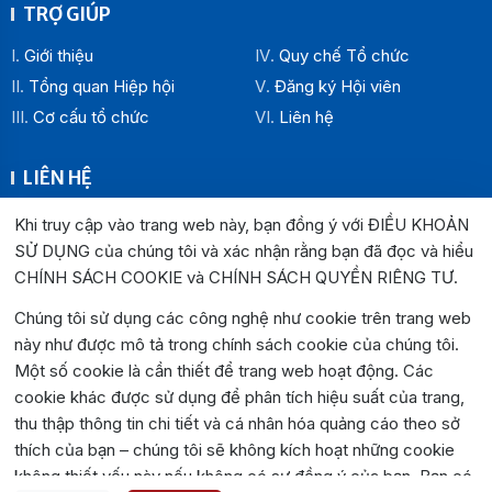
TRỢ GIÚP
Giới thiệu
Quy chế Tổ chức
Tổng quan Hiệp hội
Đăng ký Hội viên
Cơ cấu tổ chức
Liên hệ
LIÊN HỆ
Địa chỉ:
Khi truy cập vào trang web này, bạn đồng ý với ĐIỀU KHOẢN
Văn phòng Hiệp hội Doanh nghiệp tỉnh Đắk Lắk: Số 33
SỬ DỤNG của chúng tôi và xác nhận rằng bạn đã đọc và hiểu
Trường Chinh , P. Buôn Ma Thuột, tỉnh Đắk Lắk
CHÍNH SÁCH COOKIE và CHÍNH SÁCH QUYỀN RIÊNG TƯ
.
Văn phòng Đại diện khu vực phía Đông: Số 04 Lê Lợi, P.
Chúng tôi sử dụng các công nghệ như cookie trên trang web
Tuy Hòa, tỉnh Đắk Lắk
này như được mô tả trong chính sách cookie của chúng tôi.
Hotline:
0262.3825999
0262.3827999
Một số cookie là cần thiết để trang web hoạt động. Các
Email:
hiephoidoanhnghiepdaklak@gmail.com
cookie khác được sử dụng để phân tích hiệu suất của trang,
Website:
https://hiephoidoanhnghiepdaklak.org
thu thập thông tin chi tiết và cá nhân hóa quảng cáo theo sở
Bản đồ:
https://maps.app.goo.gl/jYirzGGrLPUqLgvS9
thích của bạn – chúng tôi sẽ không kích hoạt những cookie
không thiết yếu này nếu không có sự đồng ý của bạn. Bạn có