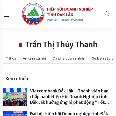
Trần Thị Thúy Thanh
Tất cả
An sinh xã hội
Cà phê doanh nhân
Sự kiện sắp di
Xem nhiều
Vietcombank Đắk Lắk – Thành viên ban
chấp hành Hiệp Hội Doanh Nghiệp tỉnh
Đắk Lắk hưởng ứng lễ phát động “Tết
trồng cây đời đời nhớ ơn Bác Hồ” năm
2026
Đại hội Hiệp hội Doanh nghiệp tỉnh Đắk
- 227 lượt xem