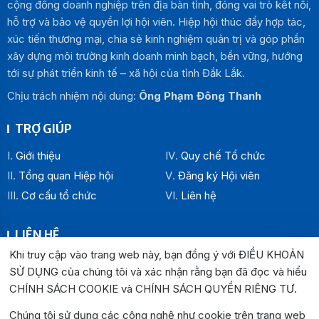
cộng đồng doanh nghiệp trên địa bàn tỉnh, đóng vai trò kết nối,
hỗ trợ và bảo vệ quyền lợi hội viên. Hiệp hội thúc đẩy hợp tác,
xúc tiến thương mại, chia sẻ kinh nghiệm quản trị và góp phần
xây dựng môi trường kinh doanh minh bạch, bền vững, hướng
tới sự phát triển kinh tế – xã hội của tỉnh Đắk Lắk.
Chịu trách nhiệm nội dung:
Ông Phạm Đông Thanh
TRỢ GIÚP
Giới thiệu
Quy chế Tổ chức
Tổng quan Hiệp hội
Đăng ký Hội viên
Cơ cấu tổ chức
Liên hệ
LIÊN HỆ
Khi truy cập vào trang web này, bạn đồng ý với ĐIỀU KHOẢN
Địa chỉ:
SỬ DỤNG của chúng tôi và xác nhận rằng bạn đã đọc và hiểu
Văn phòng Hiệp hội Doanh nghiệp tỉnh Đắk Lắk: Số 33
CHÍNH SÁCH COOKIE và CHÍNH SÁCH QUYỀN RIÊNG TƯ
.
Trường Chinh , P. Buôn Ma Thuột, tỉnh Đắk Lắk
Văn phòng Đại diện khu vực phía Đông: Số 04 Lê Lợi, P.
Chúng tôi sử dụng các công nghệ như cookie trên trang web