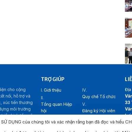
TRỢ GIÚP
LI
diện cho cộng
Địa 
Giới thiệu
t nối, hỗ trợ và
Văn
Quy chế Tổ chức
c, xúc tiến thương
33 
Tổng quan Hiệp
 dựng môi trường
Văn
hội
Đăng ký Hội viên
riển kinh tế – xã
Lợi
Cơ cấu tổ chức
Liên hệ
N SỬ DỤNG của chúng tôi và xác nhận rằng bạn đã đọc và hiểu
CH
Hot
Emai
h