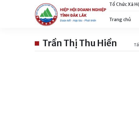
Tổ Chức Xã H
Trang chủ
Trần Thị Thu Hiền
Tấ