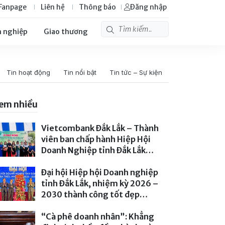
Fanpage
Liên hệ
Thông báo
Đăng nhập
 nghiệp
Giao thương
Tin hoạt động
Tin nổi bật
Tin tức – Sự kiện
em nhiều
Vietcombank Đắk Lắk – Thành
viên ban chấp hành Hiệp Hội
Doanh Nghiệp tỉnh Đắk Lắk
hưởng ứng lễ phát động “Tết
trồng cây đời đời nhớ ơn Bác Hồ”
Đại hội Hiệp hội Doanh nghiệp
năm 2026
tỉnh Đắk Lắk, nhiệm kỳ 2026 –
- 227 lượt xem
2030 thành công tốt đẹp
- 162 lượt xem
“Cà phê doanh nhân”: Khẳng