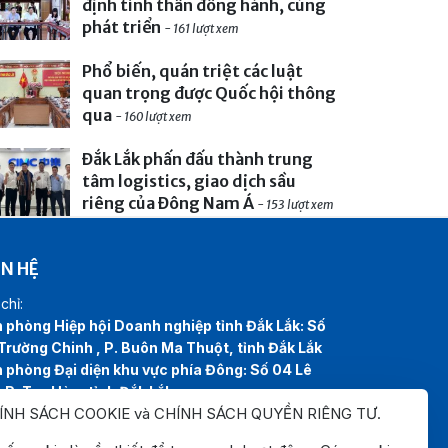
định tinh thần đồng hành, cùng
phát triển
- 161 lượt xem
Phổ biến, quán triệt các luật
quan trọng được Quốc hội thông
qua
- 160 lượt xem
Đắk Lắk phấn đấu thành trung
tâm logistics, giao dịch sầu
riêng của Đông Nam Á
- 153 lượt xem
ÊN HỆ
chỉ:
 phòng Hiệp hội Doanh nghiệp tỉnh Đắk Lắk: Số
Trường Chinh , P. Buôn Ma Thuột, tỉnh Đắk Lắk
 phòng Đại diện khu vực phía Đông: Số 04 Lê
, P. Tuy Hòa, tỉnh Đắk Lắk
ÍNH SÁCH COOKIE và CHÍNH SÁCH QUYỀN RIÊNG TƯ
.
line:
0262.3825999
0262.3827999
l:
hiephoidoanhnghiepdaklak@gmail.com