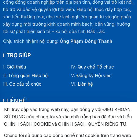
cộng đồng doanh nghiệp trên địa bàn tỉnh, đóng vai trò kết nối,
hỗ trợ và bảo vệ quyền lợi hội viên. Hiệp hội thúc đẩy hợp tác,
xúc tiến thương mại, chia sẻ kinh nghiệm quản trị và góp phần
xây dựng môi trường kinh doanh minh bạch, bền vững, hướng
tới sự phát triển kinh tế – xã hội của tỉnh Đắk Lắk.
Chịu trách nhiệm nội dung:
Ông Phạm Đông Thanh
TRỢ GIÚP
Giới thiệu
Quy chế Tổ chức
Tổng quan Hiệp hội
Đăng ký Hội viên
Cơ cấu tổ chức
Liên hệ
LIÊN HỆ
Khi truy cập vào trang web này, bạn đồng ý với ĐIỀU KHOẢN
Địa chỉ:
SỬ DỤNG của chúng tôi và xác nhận rằng bạn đã đọc và hiểu
Văn phòng Hiệp hội Doanh nghiệp tỉnh Đắk Lắk: Số 33
CHÍNH SÁCH COOKIE và CHÍNH SÁCH QUYỀN RIÊNG TƯ
.
Trường Chinh , P. Buôn Ma Thuột, tỉnh Đắk Lắk
Văn phòng Đại diện khu vực phía Đông: Số 04 Lê Lợi, P.
Chúng tôi sử dụng các công nghệ như cookie trên trang web