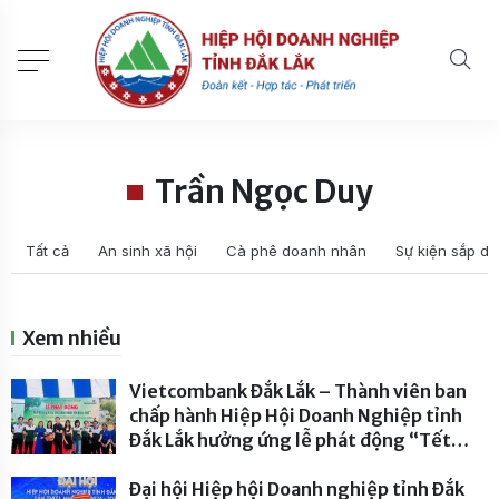
Trần Ngọc Duy
Tất cả
An sinh xã hội
Cà phê doanh nhân
Sự kiện sắp di
Xem nhiều
Vietcombank Đắk Lắk – Thành viên ban
chấp hành Hiệp Hội Doanh Nghiệp tỉnh
Đắk Lắk hưởng ứng lễ phát động “Tết
trồng cây đời đời nhớ ơn Bác Hồ” năm
2026
Đại hội Hiệp hội Doanh nghiệp tỉnh Đắk
- 232 lượt xem