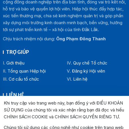
cộng đồng doanh nghiệp trên địa bàn tỉnh, đóng vai trò kết nối,
hỗ trợ và bảo vệ quyền lợi hội viên. Hiệp hội thúc đẩy hợp tác,
xúc tiến thương mại, chia sẻ kinh nghiệm quản trị và góp phần
xây dựng môi trường kinh doanh minh bạch, bền vững, hướng
tới sự phát triển kinh tế – xã hội của tỉnh Đắk Lắk.
Chịu trách nhiệm nội dung:
Ông Phạm Đông Thanh
TRỢ GIÚP
Giới thiệu
Quy chế Tổ chức
Tổng quan Hiệp hội
Đăng ký Hội viên
Cơ cấu tổ chức
Liên hệ
LIÊN HỆ
Khi truy cập vào trang web này, bạn đồng ý với ĐIỀU KHOẢN
Địa chỉ:
SỬ DỤNG của chúng tôi và xác nhận rằng bạn đã đọc và hiểu
Văn phòng Hiệp hội Doanh nghiệp tỉnh Đắk Lắk: Số 33
CHÍNH SÁCH COOKIE và CHÍNH SÁCH QUYỀN RIÊNG TƯ
.
Trường Chinh , P. Buôn Ma Thuột, tỉnh Đắk Lắk
Văn phòng Đại diện khu vực phía Đông: Số 04 Lê Lợi, P.
Chúng tôi sử dụng các công nghệ như cookie trên trang web