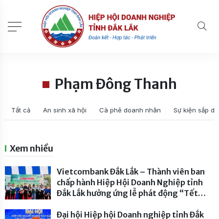
Phạm Đông Thanh
Tất cả
An sinh xã hội
Cà phê doanh nhân
Sự kiện sắp di
Xem nhiều
Vietcombank Đắk Lắk – Thành viên ban
chấp hành Hiệp Hội Doanh Nghiệp tỉnh
Đắk Lắk hưởng ứng lễ phát động “Tết
trồng cây đời đời nhớ ơn Bác Hồ” năm
2026
Đại hội Hiệp hội Doanh nghiệp tỉnh Đắk
- 230 lượt xem