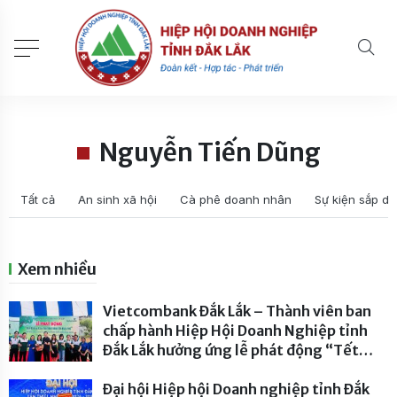
Nguyễn Tiến Dũng
Tất cả
An sinh xã hội
Cà phê doanh nhân
Sự kiện sắp di
Xem nhiều
Vietcombank Đắk Lắk – Thành viên ban
chấp hành Hiệp Hội Doanh Nghiệp tỉnh
Đắk Lắk hưởng ứng lễ phát động “Tết
trồng cây đời đời nhớ ơn Bác Hồ” năm
2026
Đại hội Hiệp hội Doanh nghiệp tỉnh Đắk
- 230 lượt xem