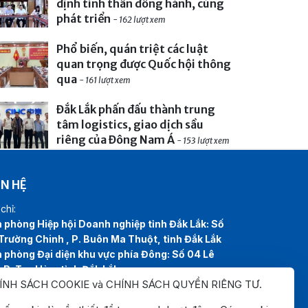
định tinh thần đồng hành, cùng
phát triển
- 162 lượt xem
Phổ biến, quán triệt các luật
quan trọng được Quốc hội thông
qua
- 161 lượt xem
Đắk Lắk phấn đấu thành trung
tâm logistics, giao dịch sầu
riêng của Đông Nam Á
- 153 lượt xem
ÊN HỆ
chỉ:
 phòng Hiệp hội Doanh nghiệp tỉnh Đắk Lắk: Số
Trường Chinh , P. Buôn Ma Thuột, tỉnh Đắk Lắk
 phòng Đại diện khu vực phía Đông: Số 04 Lê
, P. Tuy Hòa, tỉnh Đắk Lắk
ÍNH SÁCH COOKIE và CHÍNH SÁCH QUYỀN RIÊNG TƯ
.
line:
0262.3825999
0262.3827999
l:
hiephoidoanhnghiepdaklak@gmail.com