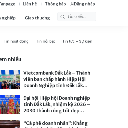
Fanpage
Liên hệ
Thông báo
Đăng nhập
 nghiệp
Giao thương
Tin hoạt động
Tin nổi bật
Tin tức – Sự kiện
em nhiều
Vietcombank Đắk Lắk – Thành
viên ban chấp hành Hiệp Hội
Doanh Nghiệp tỉnh Đắk Lắk
hưởng ứng lễ phát động “Tết
trồng cây đời đời nhớ ơn Bác Hồ”
Đại hội Hiệp hội Doanh nghiệp
năm 2026
tỉnh Đắk Lắk, nhiệm kỳ 2026 –
- 230 lượt xem
2030 thành công tốt đẹp
- 163 lượt xem
“Cà phê doanh nhân”: Khẳng