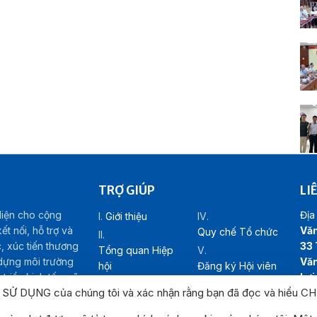
TRỢ GIÚP
LI
diện cho cộng
Địa 
Giới thiệu
t nối, hỗ trợ và
Văn
Quy chế Tổ chức
c, xúc tiến thương
33 
Tổng quan Hiệp
 dựng môi trường
Văn
hội
Đăng ký Hội viên
riển kinh tế – xã
Lợi
Cơ cấu tổ chức
Liên hệ
N SỬ DỤNG của chúng tôi và xác nhận rằng bạn đã đọc và hiểu
CH
Hot
Emai
h