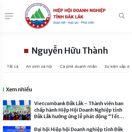
Nguyễn Hữu Thành
Tất cả
An sinh xã hội
Cà phê doanh nhân
Sự kiện sắp di
Xem nhiều
Vietcombank Đắk Lắk – Thành viên ban
chấp hành Hiệp Hội Doanh Nghiệp tỉnh
Đắk Lắk hưởng ứng lễ phát động “Tết
trồng cây đời đời nhớ ơn Bác Hồ” năm
2026
Đại hội Hiệp hội Doanh nghiệp tỉnh Đắk
- 233 lượt xem