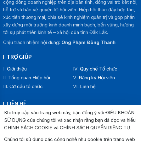
cộng đồng doanh nghiệp trên địa bàn tỉnh, đóng vai trò kết nối,
hỗ trợ và bảo vệ quyền lợi hội viên. Hiệp hội thúc đẩy hợp tác,
xúc tiến thương mại, chia sẻ kinh nghiệm quản trị và góp phần
xây dựng môi trường kinh doanh minh bạch, bền vững, hướng
tới sự phát triển kinh tế – xã hội của tỉnh Đắk Lắk.
Chịu trách nhiệm nội dung:
Ông Phạm Đông Thanh
TRỢ GIÚP
Giới thiệu
Quy chế Tổ chức
Tổng quan Hiệp hội
Đăng ký Hội viên
Cơ cấu tổ chức
Liên hệ
LIÊN HỆ
Khi truy cập vào trang web này, bạn đồng ý với ĐIỀU KHOẢN
Địa chỉ:
SỬ DỤNG của chúng tôi và xác nhận rằng bạn đã đọc và hiểu
Văn phòng Hiệp hội Doanh nghiệp tỉnh Đắk Lắk: Số 33
CHÍNH SÁCH COOKIE và CHÍNH SÁCH QUYỀN RIÊNG TƯ
.
Trường Chinh , P. Buôn Ma Thuột, tỉnh Đắk Lắk
Văn phòng Đại diện khu vực phía Đông: Số 04 Lê Lợi, P.
Chúng tôi sử dụng các công nghệ như cookie trên trang web