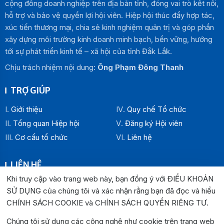
cộng đồng doanh nghiệp trên địa bàn tỉnh, đóng vai trò kết nối,
hỗ trợ và bảo vệ quyền lợi hội viên. Hiệp hội thúc đẩy hợp tác,
xúc tiến thương mại, chia sẻ kinh nghiệm quản trị và góp phần
xây dựng môi trường kinh doanh minh bạch, bền vững, hướng
tới sự phát triển kinh tế – xã hội của tỉnh Đắk Lắk.
Chịu trách nhiệm nội dung:
Ông Phạm Đông Thanh
TRỢ GIÚP
Giới thiệu
Quy chế Tổ chức
Tổng quan Hiệp hội
Đăng ký Hội viên
Cơ cấu tổ chức
Liên hệ
LIÊN HỆ
Khi truy cập vào trang web này, bạn đồng ý với ĐIỀU KHOẢN
Địa chỉ:
SỬ DỤNG của chúng tôi và xác nhận rằng bạn đã đọc và hiểu
Văn phòng Hiệp hội Doanh nghiệp tỉnh Đắk Lắk: Số 33
CHÍNH SÁCH COOKIE và CHÍNH SÁCH QUYỀN RIÊNG TƯ
.
Trường Chinh , P. Buôn Ma Thuột, tỉnh Đắk Lắk
Văn phòng Đại diện khu vực phía Đông: Số 04 Lê Lợi, P.
Chúng tôi sử dụng các công nghệ như cookie trên trang web