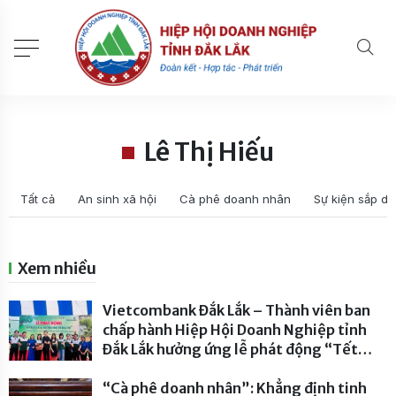
Lê Thị Hiếu
Tất cả
An sinh xã hội
Cà phê doanh nhân
Sự kiện sắp di
Xem nhiều
Vietcombank Đắk Lắk – Thành viên ban
chấp hành Hiệp Hội Doanh Nghiệp tỉnh
Đắk Lắk hưởng ứng lễ phát động “Tết
trồng cây đời đời nhớ ơn Bác Hồ” năm
2026
“Cà phê doanh nhân”: Khẳng định tinh
- 232 lượt xem