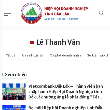
Lê Thanh Vân
Tất cả
An sinh xã hội
Cà phê doanh nhân
Sự kiện sắp di
Xem nhiều
Vietcombank Đắk Lắk – Thành viên ban
chấp hành Hiệp Hội Doanh Nghiệp tỉnh
Đắk Lắk hưởng ứng lễ phát động “Tết
trồng cây đời đời nhớ ơn Bác Hồ” năm
2026
Đại hội Hiệp hội Doanh nghiệp tỉnh Đắk
- 227 lượt xem