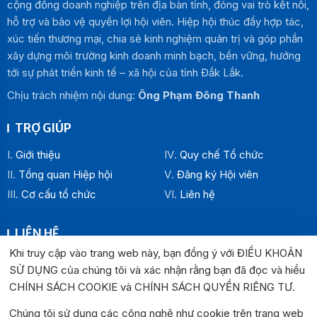
cộng đồng doanh nghiệp trên địa bàn tỉnh, đóng vai trò kết nối,
hỗ trợ và bảo vệ quyền lợi hội viên. Hiệp hội thúc đẩy hợp tác,
xúc tiến thương mại, chia sẻ kinh nghiệm quản trị và góp phần
xây dựng môi trường kinh doanh minh bạch, bền vững, hướng
tới sự phát triển kinh tế – xã hội của tỉnh Đắk Lắk.
Chịu trách nhiệm nội dung:
Ông Phạm Đông Thanh
TRỢ GIÚP
Giới thiệu
Quy chế Tổ chức
Tổng quan Hiệp hội
Đăng ký Hội viên
Cơ cấu tổ chức
Liên hệ
LIÊN HỆ
Khi truy cập vào trang web này, bạn đồng ý với ĐIỀU KHOẢN
Địa chỉ:
SỬ DỤNG của chúng tôi và xác nhận rằng bạn đã đọc và hiểu
Văn phòng Hiệp hội Doanh nghiệp tỉnh Đắk Lắk: Số 33
CHÍNH SÁCH COOKIE và CHÍNH SÁCH QUYỀN RIÊNG TƯ
.
Trường Chinh , P. Buôn Ma Thuột, tỉnh Đắk Lắk
Văn phòng Đại diện khu vực phía Đông: Số 04 Lê Lợi, P.
Chúng tôi sử dụng các công nghệ như cookie trên trang web