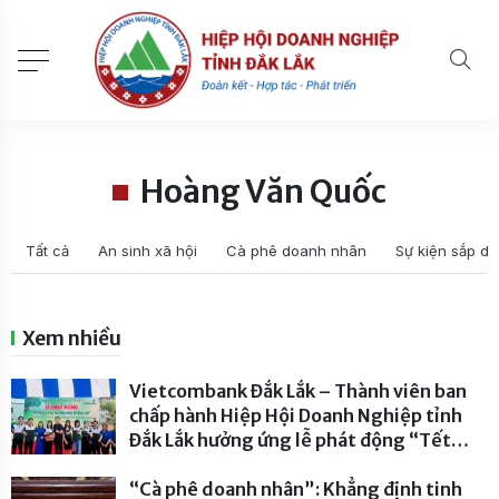
Hoàng Văn Quốc
Tất cả
An sinh xã hội
Cà phê doanh nhân
Sự kiện sắp di
Xem nhiều
Vietcombank Đắk Lắk – Thành viên ban
chấp hành Hiệp Hội Doanh Nghiệp tỉnh
Đắk Lắk hưởng ứng lễ phát động “Tết
trồng cây đời đời nhớ ơn Bác Hồ” năm
2026
“Cà phê doanh nhân”: Khẳng định tinh
- 234 lượt xem