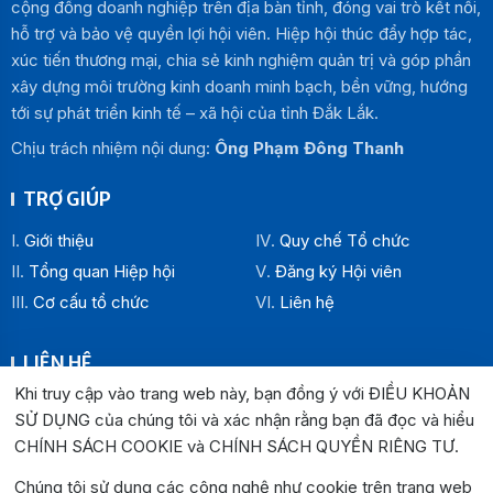
cộng đồng doanh nghiệp trên địa bàn tỉnh, đóng vai trò kết nối,
hỗ trợ và bảo vệ quyền lợi hội viên. Hiệp hội thúc đẩy hợp tác,
xúc tiến thương mại, chia sẻ kinh nghiệm quản trị và góp phần
xây dựng môi trường kinh doanh minh bạch, bền vững, hướng
tới sự phát triển kinh tế – xã hội của tỉnh Đắk Lắk.
Chịu trách nhiệm nội dung:
Ông Phạm Đông Thanh
TRỢ GIÚP
Giới thiệu
Quy chế Tổ chức
Tổng quan Hiệp hội
Đăng ký Hội viên
Cơ cấu tổ chức
Liên hệ
LIÊN HỆ
Khi truy cập vào trang web này, bạn đồng ý với ĐIỀU KHOẢN
Địa chỉ:
SỬ DỤNG của chúng tôi và xác nhận rằng bạn đã đọc và hiểu
Văn phòng Hiệp hội Doanh nghiệp tỉnh Đắk Lắk: Số 33
CHÍNH SÁCH COOKIE và CHÍNH SÁCH QUYỀN RIÊNG TƯ
.
Trường Chinh , P. Buôn Ma Thuột, tỉnh Đắk Lắk
Văn phòng Đại diện khu vực phía Đông: Số 04 Lê Lợi, P.
Chúng tôi sử dụng các công nghệ như cookie trên trang web