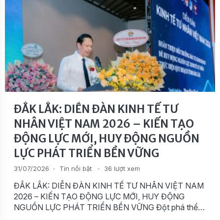
ĐẮK LẮK: DIỄN ĐÀN KINH TẾ TƯ
NHÂN VIỆT NAM 2026 – KIẾN TẠO
ĐỘNG LỰC MỚI, HUY ĐỘNG NGUỒN
LỰC PHÁT TRIỂN BỀN VỮNG
31/07/2026
Tin nổi bật
36 lượt xem
ĐẮK LẮK: DIỄN ĐÀN KINH TẾ TƯ NHÂN VIỆT NAM
2026 – KIẾN TẠO ĐỘNG LỰC MỚI, HUY ĐỘNG
NGUỒN LỰC PHÁT TRIỂN BỀN VỮNG Đột phá thể
chế – Hợp lực công tư – Khơi thông nguồn lực phát