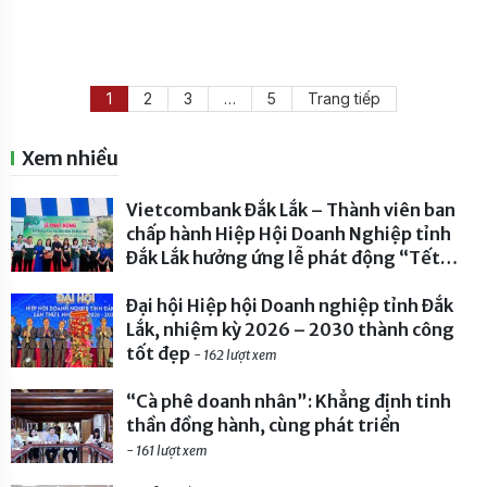
triển Chiều ngày 26/6/2026, trong khuôn khổ Hội nghị
Công bố Quy hoạch và Xúc […]
1
2
3
…
5
Trang tiếp
Xem nhiều
Vietcombank Đắk Lắk – Thành viên ban
chấp hành Hiệp Hội Doanh Nghiệp tỉnh
Đắk Lắk hưởng ứng lễ phát động “Tết
trồng cây đời đời nhớ ơn Bác Hồ” năm
2026
Đại hội Hiệp hội Doanh nghiệp tỉnh Đắk
- 227 lượt xem
Lắk, nhiệm kỳ 2026 – 2030 thành công
tốt đẹp
- 162 lượt xem
“Cà phê doanh nhân”: Khẳng định tinh
thần đồng hành, cùng phát triển
- 161 lượt xem