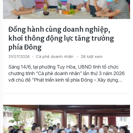
Đồng hành cùng doanh nghiệp,
khơi thông động lực tăng trưởng
phía Đông
31/07/2026
Cà phê doanh nhân
28 lượt xem
Sáng 14/6, tại phường Tuy Hòa, UBND tỉnh tổ chức
chương trình “Cà phê doanh nhân” lần thứ 3 năm 2026
với chủ đề “Phát triển kinh tế phía Đông – Xây dựng
nền kinh tế toàn diện”, nhằm tạo diễn đàn để lãnh đạo
tỉnh gặp gỡ, đối thoại, lắng nghe và tháo gỡ […]