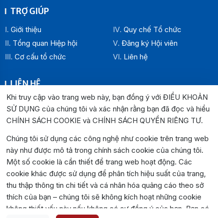
TRỢ GIÚP
Giới thiệu
Quy chế Tổ chức
Tổng quan Hiệp hội
Đăng ký Hội viên
Cơ cấu tổ chức
Liên hệ
LIÊN HỆ
Khi truy cập vào trang web này, bạn đồng ý với ĐIỀU KHOẢN
Địa chỉ:
SỬ DỤNG của chúng tôi và xác nhận rằng bạn đã đọc và hiểu
Văn phòng Hiệp hội Doanh nghiệp tỉnh Đắk Lắk: Số 33
CHÍNH SÁCH COOKIE và CHÍNH SÁCH QUYỀN RIÊNG TƯ
.
Trường Chinh , P. Buôn Ma Thuột, tỉnh Đắk Lắk
Văn phòng Đại diện khu vực phía Đông: Số 04 Lê Lợi, P.
Chúng tôi sử dụng các công nghệ như cookie trên trang web
Tuy Hòa, tỉnh Đắk Lắk
này như được mô tả trong chính sách cookie của chúng tôi.
Một số cookie là cần thiết để trang web hoạt động. Các
Hotline:
0262.3825999
0262.3827999
cookie khác được sử dụng để phân tích hiệu suất của trang,
Email:
hiephoidoanhnghiepdaklak@gmail.com
thu thập thông tin chi tiết và cá nhân hóa quảng cáo theo sở
Website:
https://hiephoidoanhnghiepdaklak.org
thích của bạn – chúng tôi sẽ không kích hoạt những cookie
Bản đồ:
https://maps.app.goo.gl/jYirzGGrLPUqLgvS9
không thiết yếu này nếu không có sự đồng ý của bạn. Bạn có