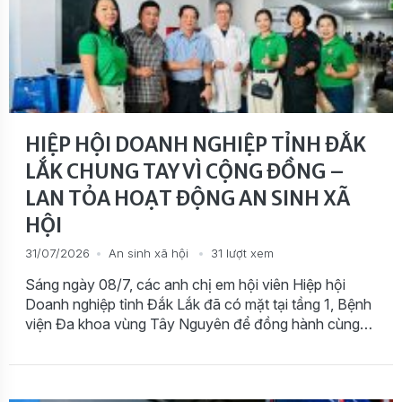
HIỆP HỘI DOANH NGHIỆP TỈNH ĐẮK
LẮK CHUNG TAY VÌ CỘNG ĐỒNG –
LAN TỎA HOẠT ĐỘNG AN SINH XÃ
HỘI
31/07/2026
An sinh xã hội
31 lượt xem
Sáng ngày 08/7, các anh chị em hội viên Hiệp hội
Doanh nghiệp tỉnh Đắk Lắk đã có mặt tại tầng 1, Bệnh
viện Đa khoa vùng Tây Nguyên để đồng hành cùng
đoàn bác sĩ Bệnh viện Tim Tâm Đức TP. Hồ Chí Minh
trong chương trình khám sàng lọc tim bẩm sinh miễn
phí cho trẻ em và người bệnh trên địa bàn.