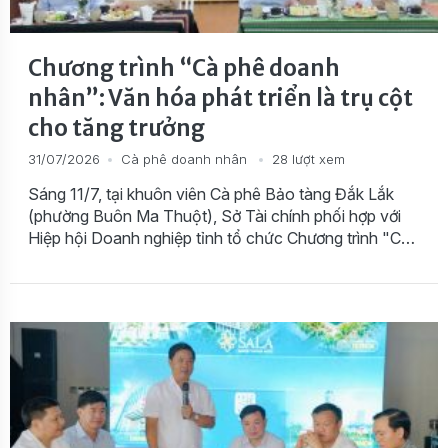
Chương trình “Cà phê doanh
nhân”: Văn hóa phát triển là trụ cột
cho tăng trưởng
31/07/2026
Cà phê doanh nhân
28 lượt xem
Sáng 11/7, tại khuôn viên Cà phê Bảo tàng Đắk Lắk
(phường Buôn Ma Thuột), Sở Tài chính phối hợp với
Hiệp hội Doanh nghiệp tỉnh tổ chức Chương trình "Cà
phê doanh nhân" lần thứ 4 năm 2026 với chủ đề "Xây
dựng văn hóa phát triển - Trụ cột cho tăng trưởng kinh
tế hai con số".