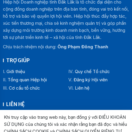
Hiệp hội Doanh nghiệp tỉnh Đắk Lắk là tổ chức đại diện cho
cộng đồng doanh nghiệp trên địa bàn tỉnh, đóng vai trò kết nối,
hỗ trợ và bảo vệ quyền lợi hội viên. Hiệp hội thúc đẩy hợp tác,
xúc tiến thương mại, chia sẻ kinh nghiệm quản trị và góp phần
xây dựng môi trường kinh doanh minh bạch, bền vững, hướng
tới sự phát triển kinh tế – xã hội của tỉnh Đắk Lắk.
Chịu trách nhiệm nội dung:
Ông Phạm Đông Thanh
TRỢ GIÚP
Giới thiệu
Quy chế Tổ chức
Tổng quan Hiệp hội
Đăng ký Hội viên
Cơ cấu tổ chức
Liên hệ
LIÊN HỆ
Địa chỉ:
Khi truy cập vào trang web này, bạn đồng ý với ĐIỀU KHOẢN
Văn phòng Hiệp hội Doanh nghiệp tỉnh Đắk Lắk: Số 33
SỬ DỤNG của chúng tôi và xác nhận rằng bạn đã đọc và hiểu
Trường Chinh , P. Buôn Ma Thuột, tỉnh Đắk Lắk
CHÍNH SÁCH COOKIE và CHÍNH SÁCH QUYỀN RIÊNG TƯ
.