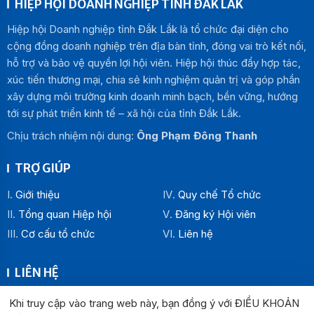
HIỆP HỘI DOANH NGHIỆP TỈNH ĐẮK LẮK
Hiệp hội Doanh nghiệp tỉnh Đắk Lắk là tổ chức đại diện cho
cộng đồng doanh nghiệp trên địa bàn tỉnh, đóng vai trò kết nối,
hỗ trợ và bảo vệ quyền lợi hội viên. Hiệp hội thúc đẩy hợp tác,
xúc tiến thương mại, chia sẻ kinh nghiệm quản trị và góp phần
xây dựng môi trường kinh doanh minh bạch, bền vững, hướng
tới sự phát triển kinh tế – xã hội của tỉnh Đắk Lắk.
Chịu trách nhiệm nội dung:
Ông Phạm Đông Thanh
TRỢ GIÚP
Giới thiệu
Quy chế Tổ chức
Tổng quan Hiệp hội
Đăng ký Hội viên
Cơ cấu tổ chức
Liên hệ
LIÊN HỆ
Địa chỉ:
Khi truy cập vào trang web này, bạn đồng ý với ĐIỀU KHOẢN