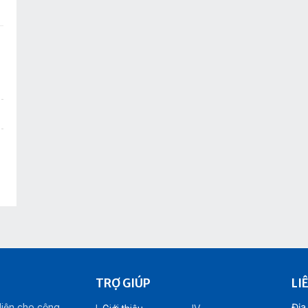
TRỢ GIÚP
LI
diện cho cộng
Địa 