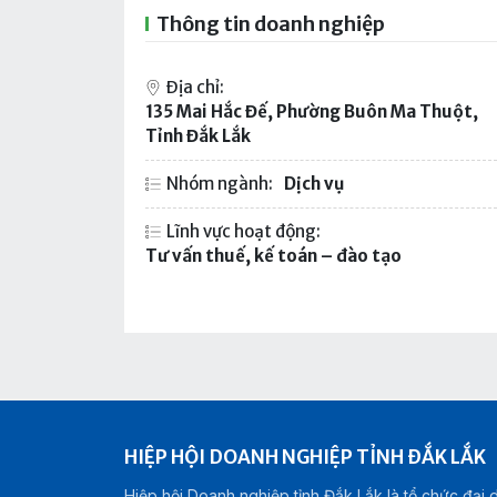
Thông tin doanh nghiệp
Địa chỉ:
135 Mai Hắc Đế, Phường Buôn Ma Thuột,
Tỉnh Đắk Lắk
Nhóm ngành:
Dịch vụ
Lĩnh vực hoạt động:
Tư vấn thuế, kế toán – đào tạo
HIỆP HỘI DOANH NGHIỆP TỈNH ĐẮK LẮK
Hiệp hội Doanh nghiệp tỉnh Đắk Lắk là tổ chức đại 