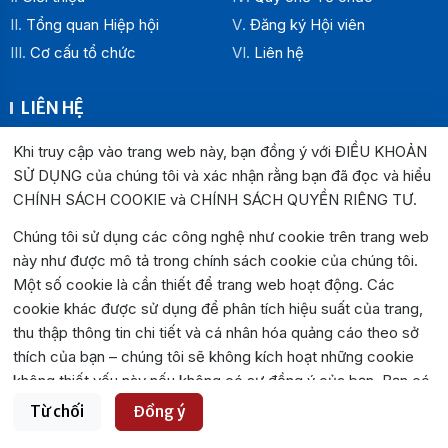
Tổng quan Hiệp hội
Đăng ký Hội viên
Cơ cấu tổ chức
Liên hệ
LIÊN HỆ
Địa chỉ:
Khi truy cập vào trang web này, bạn đồng ý với ĐIỀU KHOẢN
Văn phòng Hiệp hội Doanh nghiệp tỉnh Đắk Lắk: Số 33
SỬ DỤNG của chúng tôi và xác nhận rằng bạn đã đọc và hiểu
Trường Chinh , P. Buôn Ma Thuột, tỉnh Đắk Lắk
CHÍNH SÁCH COOKIE và CHÍNH SÁCH QUYỀN RIÊNG TƯ
.
Văn phòng Đại diện khu vực phía Đông: Số 04 Lê Lợi, P.
Chúng tôi sử dụng các công nghệ như cookie trên trang web
Tuy Hòa, tỉnh Đắk Lắk
này như được mô tả trong chính sách cookie của chúng tôi.
Hotline:
0262.3825999
0262.3827999
Một số cookie là cần thiết để trang web hoạt động. Các
Email:
hiephoidoanhnghiepdaklak@gmail.com
cookie khác được sử dụng để phân tích hiệu suất của trang,
Website:
https://hiephoidoanhnghiepdaklak.org
thu thập thông tin chi tiết và cá nhân hóa quảng cáo theo sở
Bản đồ:
https://maps.app.goo.gl/jYirzGGrLPUqLgvS9
thích của bạn – chúng tôi sẽ không kích hoạt những cookie
không thiết yếu này nếu không có sự đồng ý của bạn. Bạn có
thể chấp nhận hoặc từ chối tất cả cookie không thiết yếu
Từ chối
Đồng ý
©2026. Toàn bộ bản quyền thuộc Hiệp hội Doanh nghiệp Tỉnh Đắk
bằng các nút bên dưới.
Lắk