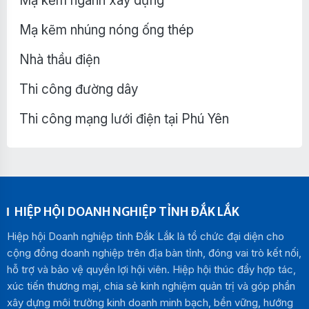
Mạ kẽm ngành xây dựng
Mạ kẽm nhúng nóng ống thép
Nhà thầu điện
Thi công đường dây
Thi công mạng lưới điện tại Phú Yên
HIỆP HỘI DOANH NGHIỆP TỈNH ĐẮK LẮK
Hiệp hội Doanh nghiệp tỉnh Đắk Lắk là tổ chức đại diện cho
cộng đồng doanh nghiệp trên địa bàn tỉnh, đóng vai trò kết nối,
hỗ trợ và bảo vệ quyền lợi hội viên. Hiệp hội thúc đẩy hợp tác,
xúc tiến thương mại, chia sẻ kinh nghiệm quản trị và góp phần
xây dựng môi trường kinh doanh minh bạch, bền vững, hướng