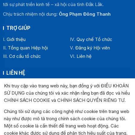
tới sự phát triển kinh tế – xã hội của tỉnh Đắk Lắk.
Chịu trách nhiệm nội dung:
Ông Phạm Đông Thanh
TRỢ GIÚP
Giới thiệu
Quy chế Tổ chức
Tổng quan Hiệp hội
Đăng ký Hội viên
Cơ cấu tổ chức
Liên hệ
LIÊN HỆ
Địa chỉ:
Khi truy cập vào trang web này, bạn đồng ý với ĐIỀU KHOẢN
Văn phòng Hiệp hội Doanh nghiệp tỉnh Đắk Lắk: Số 33
SỬ DỤNG của chúng tôi và xác nhận rằng bạn đã đọc và hiểu
Trường Chinh , P. Buôn Ma Thuột, tỉnh Đắk Lắk
CHÍNH SÁCH COOKIE và CHÍNH SÁCH QUYỀN RIÊNG TƯ
.
Văn phòng Đại diện khu vực phía Đông: Số 04 Lê Lợi, P.
Chúng tôi sử dụng các công nghệ như cookie trên trang web
Tuy Hòa, tỉnh Đắk Lắk
này như được mô tả trong chính sách cookie của chúng tôi.
Hotline:
0262.3825999
0262.3827999
Một số cookie là cần thiết để trang web hoạt động. Các
Email:
hiephoidoanhnghiepdaklak@gmail.com
cookie khác được sử dụng để phân tích hiệu suất của trang,