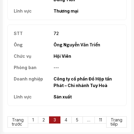
Thương mại
72
Ông Nguyễn Văn Triển
Hội Viên
---
Công ty cổ phần Đồ Hộp tấn
Phát – Chi nhánh Tuy Hoà
Sản xuất
Trang
1
2
3
4
5
…
11
Trang
trước
tiếp