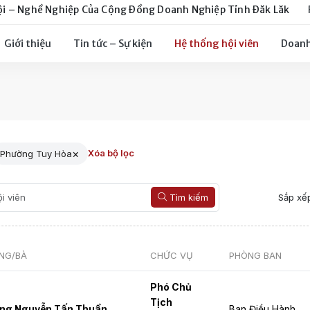
ội – Nghề Nghiệp Của Cộng Đồng Doanh Nghiệp Tỉnh Đăk Lăk
Giới thiệu
Tin tức – Sự kiện
Hệ thống hội viên
Doanh
×
Xóa bộ lọc
Phường Tuy Hòa
Tìm kiếm
Sắp xế
NG/BÀ
CHỨC VỤ
PHÒNG BAN
Phó Chủ
Tịch
ng Nguyễn Tấn Thuần
Ban Điều Hành