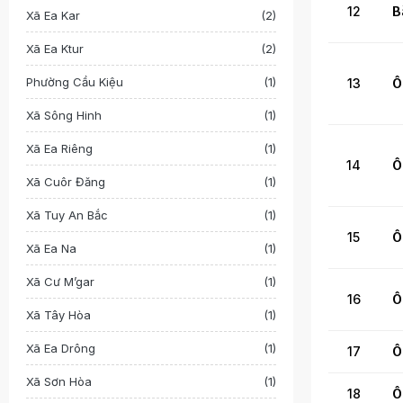
12
B
Xã Ea Kar
(2)
Xã Ea Ktur
(2)
Phường Cầu Kiệu
(1)
13
Ô
Xã Sông Hinh
(1)
Xã Ea Riêng
(1)
14
Ô
Xã Cuôr Đăng
(1)
Xã Tuy An Bắc
(1)
15
Ô
Xã Ea Na
(1)
Xã Cư M’gar
(1)
16
Ô
Xã Tây Hòa
(1)
Xã Ea Drông
(1)
17
Ô
Xã Sơn Hòa
(1)
18
Ô