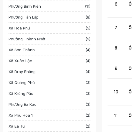
6
Ô
Phường Bình Kiến
(11)
Phường Tân Lập
(8)
7
Ô
Xã Hòa Phú
(5)
Phường Thành Nhất
(5)
8
Ô
Xã Sơn Thành
(4)
Xã Xuân Lộc
(4)
9
Ô
Xã Dray Bhăng
(4)
Xã Quảng Phú
(3)
10
Ô
Xã Krông Pắc
(3)
Phường Ea Kao
(3)
Xã Phú Hòa 1
(2)
11
Ô
Xã Ea Tul
(2)