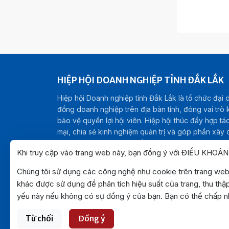
HIỆP HỘI DOANH NGHIỆP TỈNH ĐẮK LẮK
Hiệp hội Doanh nghiệp tỉnh Đắk Lắk là tổ chức đại 
đồng doanh nghiệp trên địa bàn tỉnh, đóng vai trò kế
bảo vệ quyền lợi hội viên. Hiệp hội thúc đẩy hợp tá
mại, chia sẻ kinh nghiệm quản trị và góp phần xây
kinh doanh minh bạch, bền vững, hướng tới sự phát t
Khi truy cập vào trang web này, bạn đồng ý với ĐIỀU KHOẢ
hội của tỉnh Đắk Lắk.
Chịu trách nhiệm nội dung:
Ông Phạm Đông Than
Chúng tôi sử dụng các công nghệ như cookie trên trang web 
khác được sử dụng để phân tích hiệu suất của trang, thu thập
yếu này nếu không có sự đồng ý của bạn. Bạn có thể chấp nh
Từ chối
Đồng ý