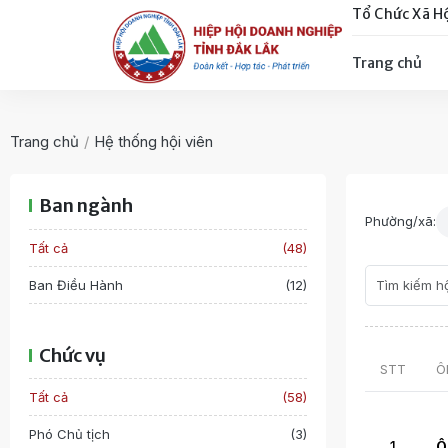
Tổ Chức Xã H
Trang chủ
Trang chủ
/
Hệ thống hội viên
Ban ngành
Phường/xã:
Tất cả
(48)
Ban Điều Hành
(12)
Chức vụ
STT
Ô
Tất cả
(58)
Phó Chủ tịch
(3)
1
Ô