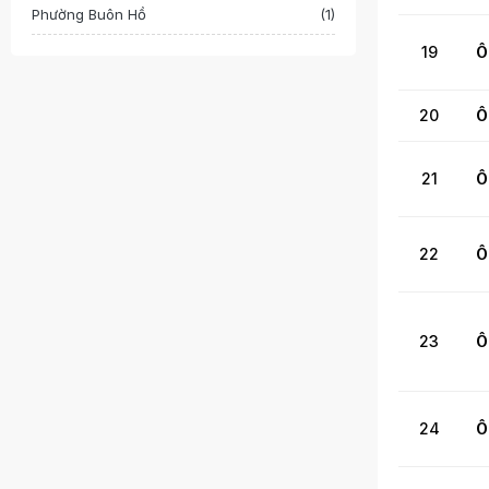
Phường Buôn Hồ
(1)
19
Ô
20
Ô
21
Ô
22
Ô
23
Ô
24
Ô