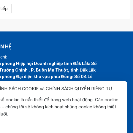
tiếp
ÊN HỆ
chỉ:
 phòng Hiệp hội Doanh nghiệp tỉnh Đắk Lắk: Số
Trường Chinh , P. Buôn Ma Thuột, tỉnh Đắk Lắk
 phòng Đại diện khu vực phía Đông: Số 04 Lê
, P. Tuy Hòa, tỉnh Đắk Lắk
ÍNH SÁCH COOKIE và CHÍNH SÁCH QUYỀN RIÊNG TƯ
.
line:
0262.3825999
0262.3827999
l:
hiephoidoanhnghiepdaklak@gmail.com
ố cookie là cần thiết để trang web hoạt động. Các cookie
site:
https://hiephoidoanhnghiepdaklak.org
n – chúng tôi sẽ không kích hoạt những cookie không thiết
 đồ:
ưới.
ps://maps.app.goo.gl/jYirzGGrLPUqLgvS9