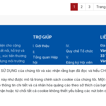
1
2
3
Trang 
TRỢ GIÚP
LI
diện cho cộng
Địa 
Giới thiệu
t nối, hỗ trợ và
Văn
Quy chế Tổ chức
c, xúc tiến thương
33 
Tổng quan Hiệp
 dựng môi trường
Văn
hội
Đăng ký Hội viên
riển kinh tế – xã
Lợi
Cơ cấu tổ chức
Liên hệ
N SỬ DỤNG của chúng tôi và xác nhận rằng bạn đã đọc và hiểu
CH
Hot
Emai
h
này như được mô tả trong chính sách cookie của chúng tôi. Một s
Web
 thông tin chi tiết và cá nhân hóa quảng cáo theo sở thích của bạ
Bản
ận hoặc từ chối tất cả cookie không thiết yếu bằng các nút bên d
htt