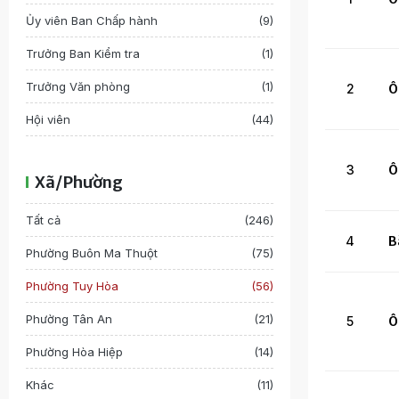
Ủy viên Ban Chấp hành
(9)
Trưởng Ban Kiểm tra
(1)
Trưởng Văn phòng
(1)
2
Ô
Hội viên
(44)
3
Ô
Xã/Phường
Tất cả
(246)
4
B
Phường Buôn Ma Thuột
(75)
Phường Tuy Hòa
(56)
Phường Tân An
(21)
5
Ô
Phường Hòa Hiệp
(14)
Khác
(11)