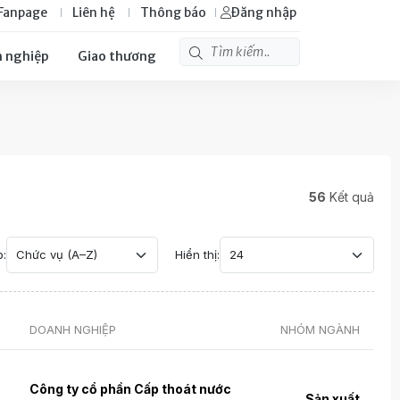
Fanpage
Liên hệ
Thông báo
Đăng nhập
 nghiệp
Giao thương
56
Kết quả
p:
Hiển thị:
DOANH NGHIỆP
NHÓM NGÀNH
Công ty cổ phần Cấp thoát nước
Sản xuất