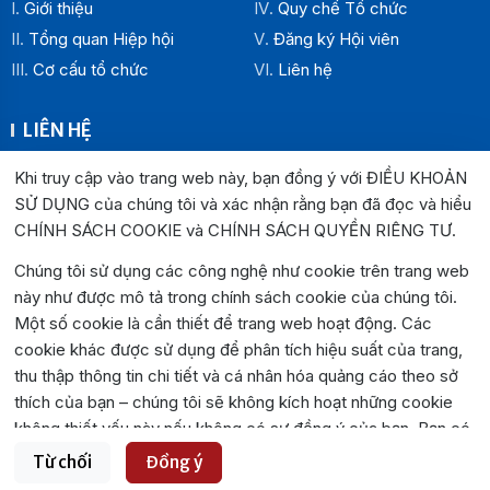
Giới thiệu
Quy chế Tổ chức
Tổng quan Hiệp hội
Đăng ký Hội viên
Cơ cấu tổ chức
Liên hệ
LIÊN HỆ
Địa chỉ:
Khi truy cập vào trang web này, bạn đồng ý với ĐIỀU KHOẢN
Văn phòng Hiệp hội Doanh nghiệp tỉnh Đắk Lắk: Số 33
SỬ DỤNG của chúng tôi và xác nhận rằng bạn đã đọc và hiểu
Trường Chinh , P. Buôn Ma Thuột, tỉnh Đắk Lắk
CHÍNH SÁCH COOKIE và CHÍNH SÁCH QUYỀN RIÊNG TƯ
.
Văn phòng Đại diện khu vực phía Đông: Số 04 Lê Lợi, P.
Chúng tôi sử dụng các công nghệ như cookie trên trang web
Tuy Hòa, tỉnh Đắk Lắk
này như được mô tả trong chính sách cookie của chúng tôi.
Hotline:
0262.3825999
0262.3827999
Một số cookie là cần thiết để trang web hoạt động. Các
Email:
hiephoidoanhnghiepdaklak@gmail.com
cookie khác được sử dụng để phân tích hiệu suất của trang,
Website:
https://hiephoidoanhnghiepdaklak.org
thu thập thông tin chi tiết và cá nhân hóa quảng cáo theo sở
Bản đồ:
https://maps.app.goo.gl/jYirzGGrLPUqLgvS9
thích của bạn – chúng tôi sẽ không kích hoạt những cookie
không thiết yếu này nếu không có sự đồng ý của bạn. Bạn có
thể chấp nhận hoặc từ chối tất cả cookie không thiết yếu
Từ chối
Đồng ý
©2026. Toàn bộ bản quyền thuộc Hiệp hội Doanh nghiệp Tỉnh Đắk
bằng các nút bên dưới.