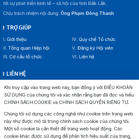
tới sự phát triển kinh tế – xã hội của tỉnh Đắk Lắk.
Chịu trách nhiệm nội dung:
Ông Phạm Đông Thanh
TRỢ GIÚP
Giới thiệu
Quy chế Tổ chức
Tổng quan Hiệp hội
Đăng ký Hội viên
Cơ cấu tổ chức
Liên hệ
LIÊN HỆ
Địa chỉ:
Khi truy cập vào trang web này, bạn đồng ý với ĐIỀU KHOẢN
Văn phòng Hiệp hội Doanh nghiệp tỉnh Đắk Lắk: Số 33
SỬ DỤNG của chúng tôi và xác nhận rằng bạn đã đọc và hiểu
Trường Chinh , P. Buôn Ma Thuột, tỉnh Đắk Lắk
CHÍNH SÁCH COOKIE và CHÍNH SÁCH QUYỀN RIÊNG TƯ
.
Văn phòng Đại diện khu vực phía Đông: Số 04 Lê Lợi, P.
Chúng tôi sử dụng các công nghệ như cookie trên trang web
Tuy Hòa, tỉnh Đắk Lắk
này như được mô tả trong chính sách cookie của chúng tôi.
Hotline:
0262.3825999
0262.3827999
Một số cookie là cần thiết để trang web hoạt động. Các
Email:
hiephoidoanhnghiepdaklak@gmail.com
cookie khác được sử dụng để phân tích hiệu suất của trang,