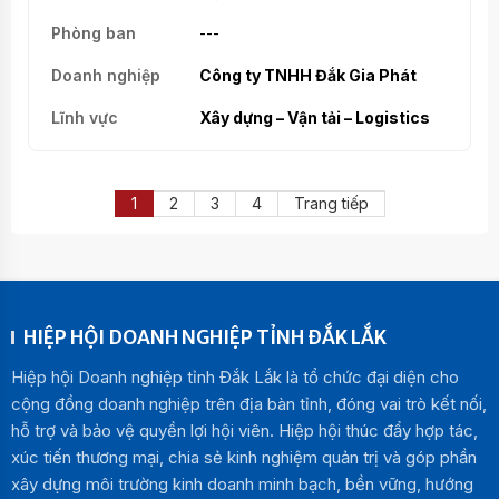
---
Công ty TNHH Đắk Gia Phát
Xây dựng – Vận tải – Logistics
1
2
3
4
Trang tiếp
HIỆP HỘI DOANH NGHIỆP TỈNH ĐẮK LẮK
Hiệp hội Doanh nghiệp tỉnh Đắk Lắk là tổ chức đại diện cho
cộng đồng doanh nghiệp trên địa bàn tỉnh, đóng vai trò kết nối,
hỗ trợ và bảo vệ quyền lợi hội viên. Hiệp hội thúc đẩy hợp tác,
xúc tiến thương mại, chia sẻ kinh nghiệm quản trị và góp phần
xây dựng môi trường kinh doanh minh bạch, bền vững, hướng