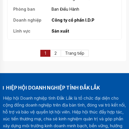
Ban Điều Hành
Công ty cổ phần I.D.P
Sản xuất
1
2
Trang tiếp
HIỆP HỘI DOANH NGHIỆP TỈNH ĐẮK LẮK
Hiệp hội Doanh nghiệp tỉnh Đắk Lắk là tổ chức đại diện cho
cộng đồng doanh nghiệp trên địa bàn tỉnh, đóng vai trò kết nối,
hỗ trợ và bảo vệ quyền lợi hội viên. Hiệp hội thúc đẩy hợp tác,
xúc tiến thương mại, chia sẻ kinh nghiệm quản trị và góp phần
xây dựng môi trường kinh doanh minh bạch, bền vững, hướng