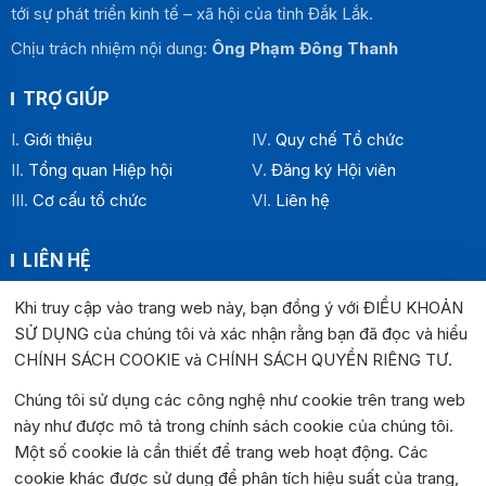
tới sự phát triển kinh tế – xã hội của tỉnh Đắk Lắk.
Chịu trách nhiệm nội dung:
Ông Phạm Đông Thanh
TRỢ GIÚP
Giới thiệu
Quy chế Tổ chức
Tổng quan Hiệp hội
Đăng ký Hội viên
Cơ cấu tổ chức
Liên hệ
LIÊN HỆ
Địa chỉ:
Khi truy cập vào trang web này, bạn đồng ý với ĐIỀU KHOẢN
Văn phòng Hiệp hội Doanh nghiệp tỉnh Đắk Lắk: Số 33
SỬ DỤNG của chúng tôi và xác nhận rằng bạn đã đọc và hiểu
Trường Chinh , P. Buôn Ma Thuột, tỉnh Đắk Lắk
CHÍNH SÁCH COOKIE và CHÍNH SÁCH QUYỀN RIÊNG TƯ
.
Văn phòng Đại diện khu vực phía Đông: Số 04 Lê Lợi, P.
Chúng tôi sử dụng các công nghệ như cookie trên trang web
Tuy Hòa, tỉnh Đắk Lắk
này như được mô tả trong chính sách cookie của chúng tôi.
Hotline:
0262.3825999
0262.3827999
Một số cookie là cần thiết để trang web hoạt động. Các
Email:
hiephoidoanhnghiepdaklak@gmail.com
cookie khác được sử dụng để phân tích hiệu suất của trang,