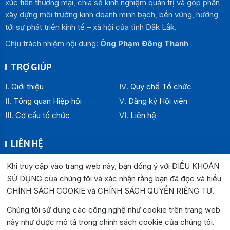
xúc tiến thương mại, chia sẻ kinh nghiệm quản trị và góp phần
xây dựng môi trường kinh doanh minh bạch, bền vững, hướng
tới sự phát triển kinh tế – xã hội của tỉnh Đắk Lắk.
Chịu trách nhiệm nội dung:
Ông Phạm Đông Thanh
TRỢ GIÚP
Giới thiệu
Quy chế Tổ chức
Tổng quan Hiệp hội
Đăng ký Hội viên
Cơ cấu tổ chức
Liên hệ
LIÊN HỆ
Địa chỉ:
Khi truy cập vào trang web này, bạn đồng ý với ĐIỀU KHOẢN
Văn phòng Hiệp hội Doanh nghiệp tỉnh Đắk Lắk: Số 33
SỬ DỤNG của chúng tôi và xác nhận rằng bạn đã đọc và hiểu
Trường Chinh , P. Buôn Ma Thuột, tỉnh Đắk Lắk
CHÍNH SÁCH COOKIE và CHÍNH SÁCH QUYỀN RIÊNG TƯ
.
Văn phòng Đại diện khu vực phía Đông: Số 04 Lê Lợi, P.
Chúng tôi sử dụng các công nghệ như cookie trên trang web
Tuy Hòa, tỉnh Đắk Lắk
này như được mô tả trong chính sách cookie của chúng tôi.
Hotline:
0262.3825999
0262.3827999