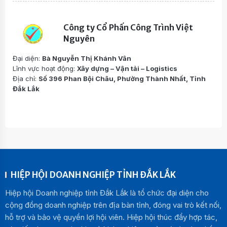
Công ty Cổ Phấn Công Trình Việt
Nguyên
Đại diện:
Bà Nguyễn Thị Khánh Vân
Lĩnh vực hoạt động:
Xây dựng – Vận tải – Logistics
Địa chỉ:
Số 396 Phan Bội Châu, Phường Thành Nhất, Tỉnh
Đắk Lắk
HIỆP HỘI DOANH NGHIỆP TỈNH ĐẮK LẮK
Hiệp hội Doanh nghiệp tỉnh Đắk Lắk là tổ chức đại diện cho
cộng đồng doanh nghiệp trên địa bàn tỉnh, đóng vai trò kết nối,
hỗ trợ và bảo vệ quyền lợi hội viên. Hiệp hội thúc đẩy hợp tác,